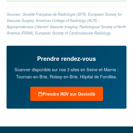
Sources : Société Française de Radiologie (SFR). European Society for
Vascular Surgery. American College of Radiology (ACR) –
Appropriateness Criteria® Vascular Imaging. Radiological Society of North
America (RSNA). European Society of Cardiovascular Radiology.
Prendre rendez-vous
Scanner disponible sur nos 3 sites en Seine-et-Marne :
Tournan-en-Brie, Roissy-en-Brie, Hôpital de Forcilles.
Prendre RDV sur Doctolib