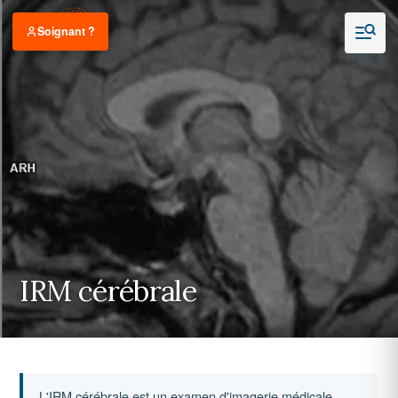
Soignant ?
IRM cérébrale
L'IRM cérébrale est un examen d'imagerie médicale