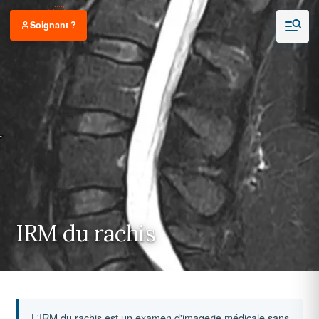
Soignant ?
IRM du rachis
L'IRM du rachis est un examen d'imagerie médicale sans