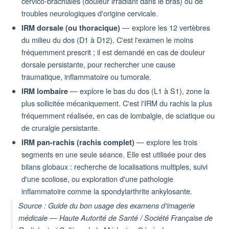
cervico-brachiales (douleur irradiant dans le bras) ou de
troubles neurologiques d'origine cervicale.
— explore les 12 vertèbres
IRM dorsale (ou thoracique)
du milieu du dos (D1 à D12). C'est l'examen le moins
fréquemment prescrit ; il est demandé en cas de douleur
dorsale persistante, pour rechercher une cause
traumatique, inflammatoire ou tumorale.
— explore le bas du dos (L1 à S1), zone la
IRM lombaire
plus sollicitée mécaniquement. C'est l'IRM du rachis la plus
fréquemment réalisée, en cas de lombalgie, de sciatique ou
de cruralgie persistante.
— explore les trois
IRM pan-rachis (rachis complet)
segments en une seule séance. Elle est utilisée pour des
bilans globaux : recherche de localisations multiples, suivi
d'une scoliose, ou exploration d'une pathologie
inflammatoire comme la spondylarthrite ankylosante.
Source : Guide du bon usage des examens d'imagerie
médicale — Haute Autorité de Santé / Société Française de